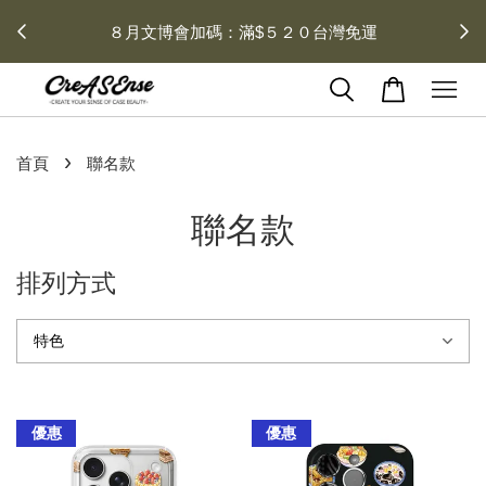
去領劵
０台灣免運
會員登入 領劵享折扣
›
首頁
聯名款
聯名款
排列方式
優惠
優惠