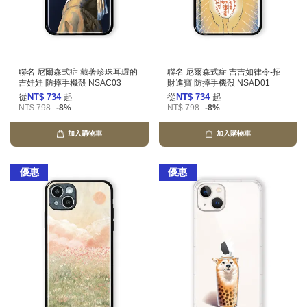
聯名 尼爾森式症 戴著珍珠耳環的
聯名 尼爾森式症 吉吉如律令-招
吉娃娃 防摔手機殼 NSAC03
財進寶 防摔手機殼 NSAD01
從
NT$ 734
起
從
NT$ 734
起
NT$ 798
-8%
NT$ 798
-8%
加入購物車
加入購物車
優惠
優惠