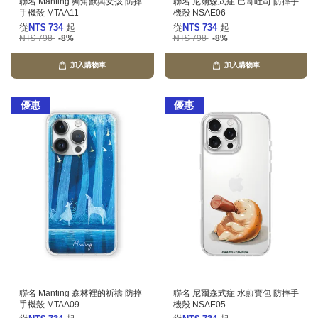
聯名 Manting 獨角獸與女孩 防摔
聯名 尼爾森式症 巴哥吐司 防摔手
手機殼 MTAA11
機殼 NSAE06
從
NT$ 734
起
從
NT$ 734
起
NT$ 798
-8%
NT$ 798
-8%
加入購物車
加入購物車
優惠
優惠
聯名 Manting 森林裡的祈禱 防摔
聯名 尼爾森式症 水煎寶包 防摔手
手機殼 MTAA09
機殼 NSAE05