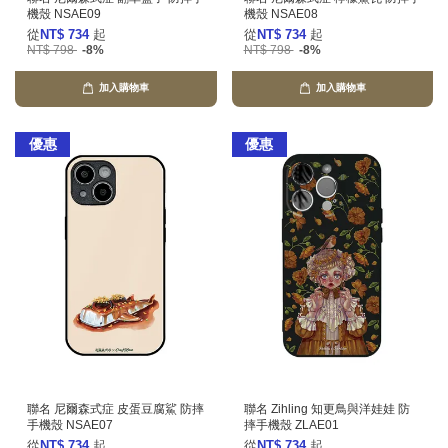
機殼 NSAE09
機殼 NSAE08
從
NT$ 734
起
從
NT$ 734
起
NT$ 798
-8%
NT$ 798
-8%
加入購物車
加入購物車
優惠
優惠
聯名 尼爾森式症 皮蛋豆腐鯊 防摔
聯名 Zihling 知更鳥與洋娃娃 防
手機殼 NSAE07
摔手機殼 ZLAE01
從
NT$ 734
起
從
NT$ 734
起