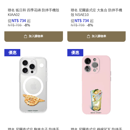
聯名 狐日和 四季花磚 防摔手機殼
聯名 尼爾森式症 大集合 防摔手機
KIAA02
殼 NSAE10
從
NT$ 734
起
從
NT$ 734
起
NT$ 798
-8%
NT$ 798
-8%
加入購物車
加入購物車
優惠
優惠
聯名 尼爾森式症 翻車盒子 防摔手
聯名 尼爾森式症 檸檬鯊瓦 防摔手