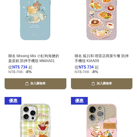
聯名 Missing Mix 小魟狗海鹽奶
聯名 狐日和 喫茶店商業午餐 防摔
蓋蛋糕 防摔手機殼 MMAA01
手機殼 KIAA09
從
NT$ 734
起
從
NT$ 734
起
NT$ 798
-8%
NT$ 798
-8%
加入購物車
加入購物車
優惠
優惠