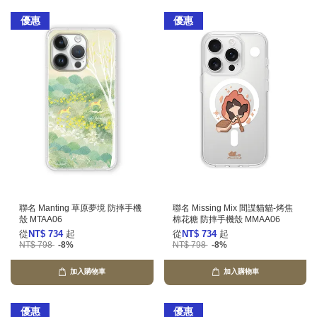
優惠
優惠
聯名 Manting 草原夢境 防摔手機
聯名 Missing Mix 間諜貓貓-烤焦
殼 MTAA06
棉花糖 防摔手機殼 MMAA06
從
NT$ 734
起
從
NT$ 734
起
NT$ 798
-8%
NT$ 798
-8%
加入購物車
加入購物車
優惠
優惠