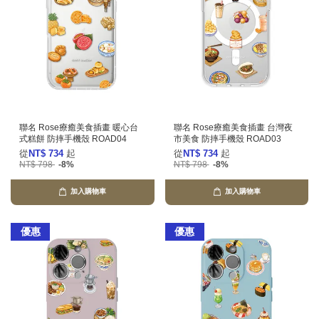
聯名 Rose療癒美食插畫 暖心台
聯名 Rose療癒美食插畫 台灣夜
式糕餅 防摔手機殼 ROAD04
市美食 防摔手機殼 ROAD03
從
NT$ 734
起
從
NT$ 734
起
NT$ 798
-8%
NT$ 798
-8%
加入購物車
加入購物車
優惠
優惠