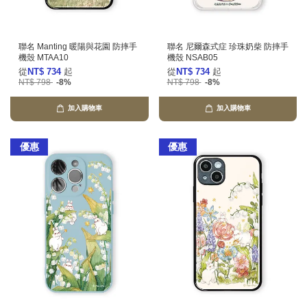
聯名 Manting 暖陽與花園 防摔手
聯名 尼爾森式症 珍珠奶柴 防摔手
機殼 MTAA10
機殼 NSAB05
從
NT$ 734
起
從
NT$ 734
起
NT$ 798
-8%
NT$ 798
-8%
加入購物車
加入購物車
優惠
優惠