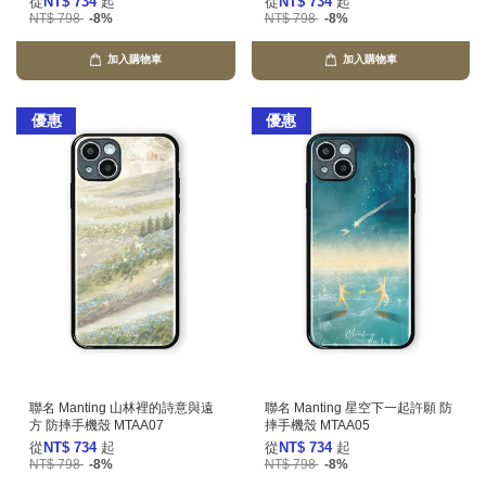
從
NT$ 734
起
從
NT$ 734
起
NT$ 798
-8%
NT$ 798
-8%
加入購物車
加入購物車
優惠
優惠
聯名 Manting 山林裡的詩意與遠
聯名 Manting 星空下一起許願 防
方 防摔手機殼 MTAA07
摔手機殼 MTAA05
從
NT$ 734
起
從
NT$ 734
起
NT$ 798
-8%
NT$ 798
-8%