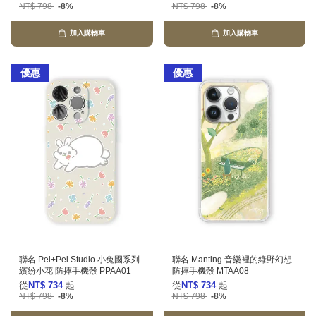
NT$ 798
-8%
NT$ 798
-8%
加入購物車
加入購物車
優惠
優惠
聯名 Pei+Pei Studio 小兔國系列
聯名 Manting 音樂裡的綠野幻想
繽紛小花 防摔手機殼 PPAA01
防摔手機殼 MTAA08
從
NT$ 734
起
從
NT$ 734
起
NT$ 798
-8%
NT$ 798
-8%