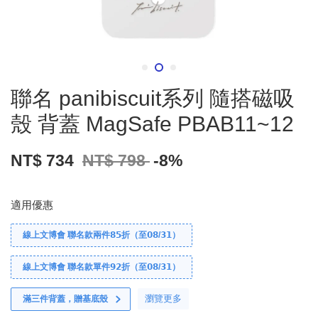
聯名 panibiscuit系列 隨搭磁吸
殼 背蓋 MagSafe PBAB11~12
NT$ 734
NT$ 798
-8%
適用優惠
線上文博會 聯名款兩件𝟴𝟱折（至𝟬𝟴/𝟯𝟭）
線上文博會 聯名款單件𝟵𝟮折（至𝟬𝟴/𝟯𝟭）
瀏覽更多
滿三件背蓋，贈基底殼