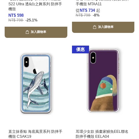
S22 Ultra 透&白之舞系列 防摔手
手機殼 MTAA11
機殼
從
NT$ 734
起
NT$ 598
NT$ 798
-8%
NT$ 798
-25.1%
加入購物車
加入購物車
優惠
直立抹香鯨 海底風景系列 防摔手
耳環少女款 插畫家鰻魚EEL聯名
機殼 CSAK19
防摔手機殼 EELA04