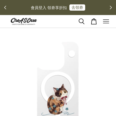
去領劵
會員登入 領劵享折扣