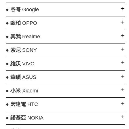
●
谷哥
Google
●
歐珀
OPPO
●
真我
Realme
●
索尼
SONY
●
維沃
VIVO
●
華碩
ASUS
●
小米
Xiaomi
●
宏達電
HTC
●
諾基亞
NOKIA