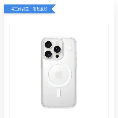
滿三件背蓋，贈基底殼