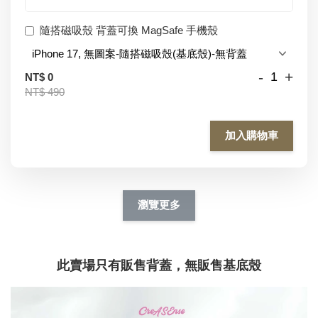
隨搭磁吸殼 背蓋可換 MagSafe 手機殼
-
+
NT$ 0
NT$ 490
加入購物車
瀏覽更多
此賣場只有販售背蓋，無販售基底殼