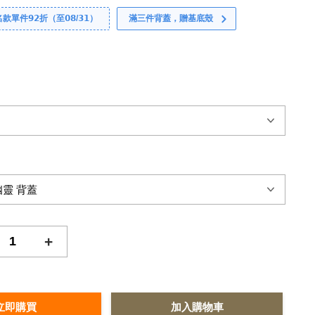
件𝟵𝟮折（至𝟬𝟴/𝟯𝟭）
滿三件背蓋，贈基底殼
+
立即購買
加入購物車