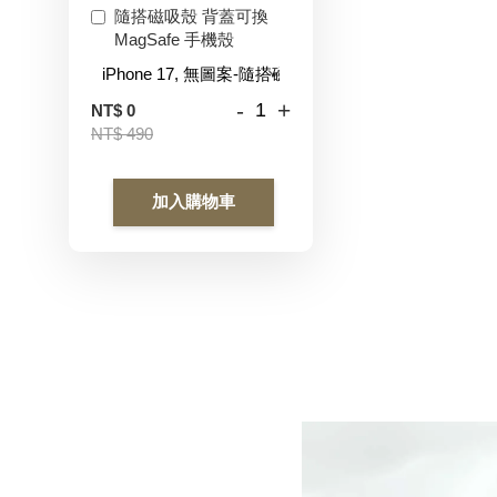
隨搭磁吸殼 背蓋可換
MagSafe 手機殼
-
+
NT$ 0
NT$ 490
加入購物車