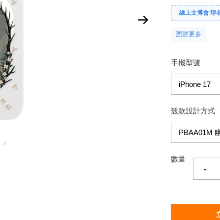
線上文博會 聯名款單
瀏覽更多
手機型號
殼款設計方式
數量
-