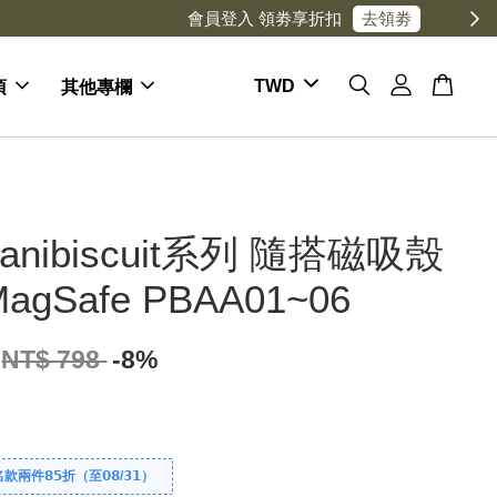
項
其他專欄
anibiscuit系列 隨搭磁吸殼
agSafe PBAA01~06
NT$ 798
-8%
件𝟴𝟱折（至𝟬𝟴/𝟯𝟭）