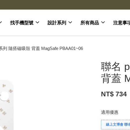
去領劵
會員登入 領劵享折扣
找手機型號
設計系列
所有商品
注意事
uit系列 隨搭磁吸殼 背蓋 MagSafe PBAA01~06
聯名 p
背蓋 M
NT$ 734
適用優惠
線上文博會 聯名款兩