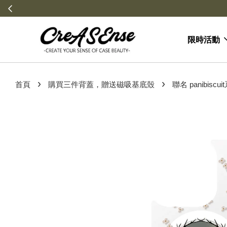
限時活動
›
›
首頁
購買三件背蓋，贈送磁吸基底殼
聯名 panibisc