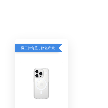
滿三件背蓋，贈基底殼