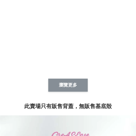
瀏覽更多
此賣場只有販售背蓋，無販售基底殼