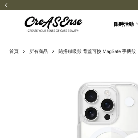
限時活動
›
›
首頁
所有商品
隨搭磁吸殼 背蓋可換 MagSafe 手機殼