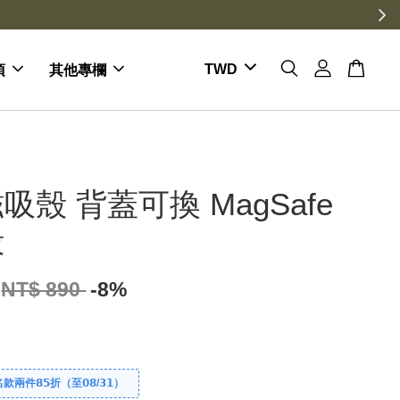
項
其他專欄
吸殼 背蓋可換 MagSafe
殼
NT$ 890
-8%
件𝟴𝟱折（至𝟬𝟴/𝟯𝟭）