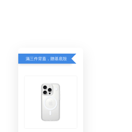
滿三件背蓋，贈基底殼