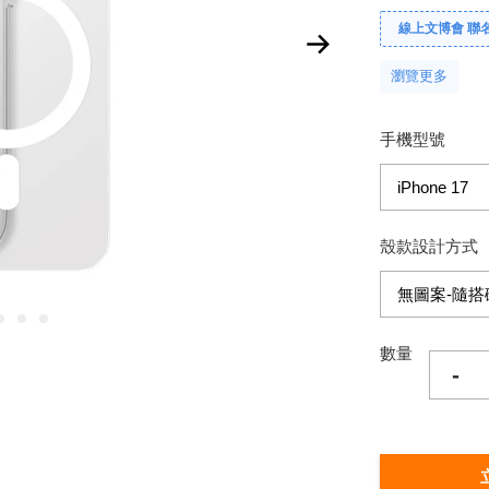
線上文博會 聯名款單
瀏覽更多
手機型號
殼款設計方式
數量
-