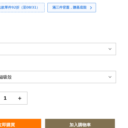
件𝟵𝟮折（至𝟬𝟴/𝟯𝟭）
滿三件背蓋，贈基底殼
+
立即購買
加入購物車