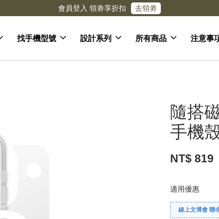
去領劵
會員登入 領劵享折扣
找手機型號
設計系列
所有商品
注意事
隨搭磁
手機
NT$ 819
適用優惠
線上文博會 聯名款兩