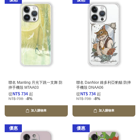
聯名 Manting 月光下跳一支舞 防
聯名 DanNior 維多利亞豹貓 防摔
摔手機殼 MTAA03
手機殼 DNAA06
從
NT$ 734
起
從
NT$ 734
起
NT$ 798
-8%
NT$ 798
-8%
加入購物車
加入購物車
優惠
優惠