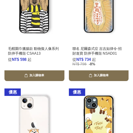
毛帽圍巾臘腸款 動物擬人像系列
聯名 尼爾森式症 吉吉如律令-招
防摔手機殼 CSAA13
財進寶 防摔手機殼 NSAD01
從
NT$ 598
起
從
NT$ 734
起
NT$ 798
-8%
加入購物車
加入購物車
優惠
優惠