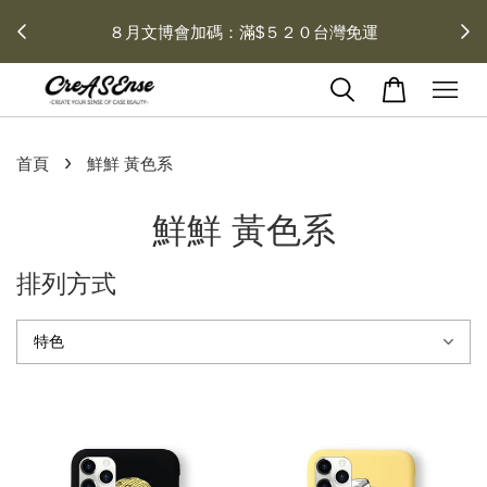
 每月１
８月文博會加碼：滿$５２０台灣免運
›
首頁
鮮鮮 黃色系
鮮鮮 黃色系
排列方式