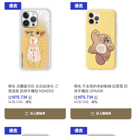
優惠
優惠
聯名 尼爾森式症 吉吉如律令-三
聯名 不友善的奇妙動物 貼緊緊 防
寶退散 防摔手機殼 NSAD03
摔手機殼 UFAA06
從
NT$ 734
起
從
NT$ 734
起
NT$ 798
-8%
NT$ 798
-8%
加入購物車
加入購物車
優惠
優惠