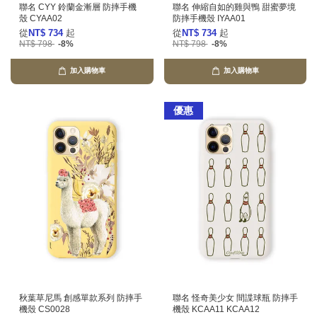
聯名 CYY 鈴蘭金漸層 防摔手機
聯名 伸縮自如的雞與鴨 甜蜜夢境
殼 CYAA02
防摔手機殼 IYAA01
從
NT$ 734
起
從
NT$ 734
起
NT$ 798
-8%
NT$ 798
-8%
加入購物車
加入購物車
優惠
秋葉草尼馬 創感單款系列 防摔手
聯名 怪奇美少女 間諜球瓶 防摔手
機殼 CS0028
機殼 KCAA11 KCAA12