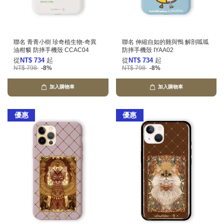
聯名 青青小樹 珍奇植生物-奇異
聯名 伸縮自如的雞與鴨 解剖呱呱
油柑貘 防摔手機殼 CCAC04
防摔手機殼 IYAA02
從
NT$ 734
起
從
NT$ 734
起
NT$ 798
-8%
NT$ 798
-8%
加入購物車
加入購物車
優惠
優惠