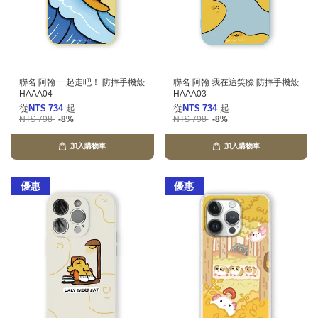
聯名 阿翰 一起走吧！ 防摔手機殼
聯名 阿翰 我在這笑臉 防摔手機殼
HAAA04
HAAA03
從
NT$ 734
起
從
NT$ 734
起
NT$ 798
-8%
NT$ 798
-8%
加入購物車
加入購物車
優惠
優惠