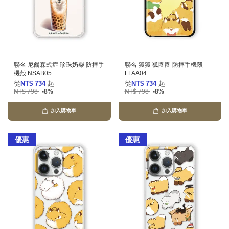
聯名 尼爾森式症 珍珠奶柴 防摔手
聯名 狐狐 狐圈圈 防摔手機殼
機殼 NSAB05
FFAA04
從
NT$ 734
起
從
NT$ 734
起
NT$ 798
-8%
NT$ 798
-8%
加入購物車
加入購物車
優惠
優惠