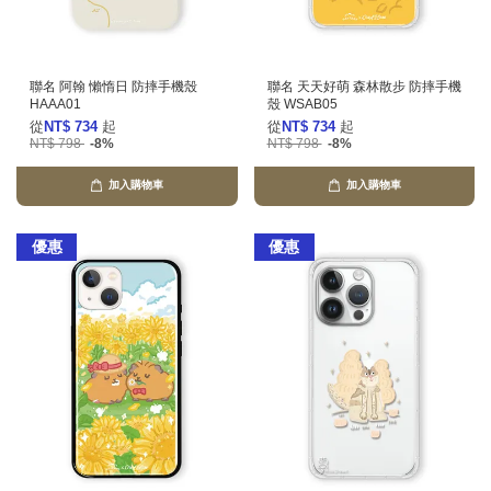
聯名 阿翰 懶惰日 防摔手機殼
聯名 天天好萌 森林散步 防摔手機
HAAA01
殼 WSAB05
從
NT$ 734
起
從
NT$ 734
起
NT$ 798
-8%
NT$ 798
-8%
加入購物車
加入購物車
優惠
優惠