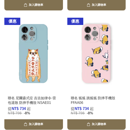
加入購物車
加入購物車
優惠
優惠
聯名 尼爾森式症 吉吉如律令-雷
聯名 狐狐 跳狐狐 防摔手機殼
包退散 防摔手機殼 NSAE01
FFAA06
從
NT$ 734
起
從
NT$ 734
起
NT$ 798
-8%
NT$ 798
-8%
加入購物車
加入購物車