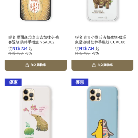
聯名 尼爾森式症 吉吉如律令-奧
聯名 青青小樹 珍奇植生物-猛瑪
客退散 防摔手機殼 NSAD02
象足漆樹 防摔手機殼 CCAC06
從
NT$ 734
起
從
NT$ 734
起
NT$ 798
-8%
NT$ 798
-8%
加入購物車
加入購物車
優惠
優惠