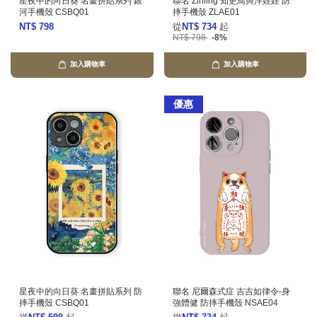
星夜中的向日葵 名畫拼貼系列 銀
聯名 Zihling 知更鳥與洋娃娃 防
河手機殼 CSBQ01
摔手機殼 ZLAE01
NT$ 798
從
NT$ 734
起
NT$ 798
-8%
加入購物車
加入購物車
優惠
星夜中的向日葵 名畫拼貼系列 防
聯名 尼爾森式症 吉吉如律令-身
摔手機殼 CSBQ01
強體健 防摔手機殼 NSAE04