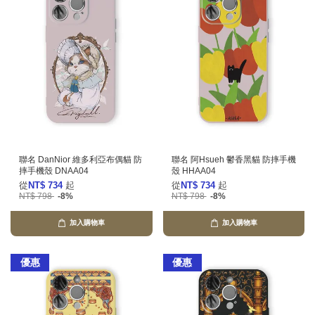
聯名 DanNior 維多利亞布偶貓 防
聯名 阿Hsueh 鬱香黑貓 防摔手機
摔手機殼 DNAA04
殼 HHAA04
從
NT$ 734
起
從
NT$ 734
起
NT$ 798
-8%
NT$ 798
-8%
加入購物車
加入購物車
優惠
優惠