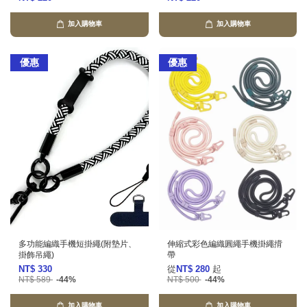
加入購物車
加入購物車
優惠
優惠
多功能編織手機短掛繩(附墊片、
伸縮式彩色編織圓繩手機掛繩揹
掛飾吊繩)
帶
NT$ 330
從
NT$ 280
起
NT$ 589
-44%
NT$ 500
-44%
加入購物車
加入購物車