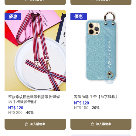
優惠
優惠
窄款條紋撞色織帶斜揹帶 附蝴蝶
客製加購 手帶【加字服務】
結 手機殼背帶配件
NT$ 120
NT$ 120
NT$ 150
-20%
NT$ 200
-40%
加入購物車
加入購物車