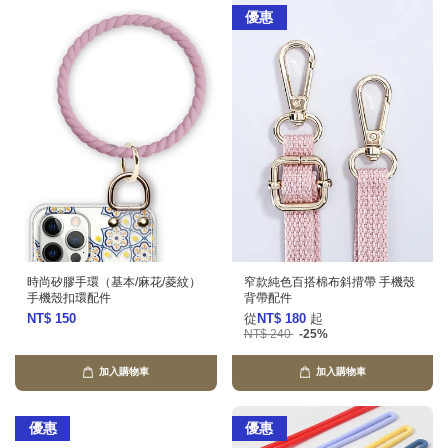
優惠
時尚矽膠手環（基本/麻花/菱紋）
窄款純色百搭棉布斜揹帶 手機殼
手機殼扣環配件
背帶配件
NT$ 150
從
NT$ 180
起
NT$ 240
-25%
加入購物車
加入購物車
優惠
優惠