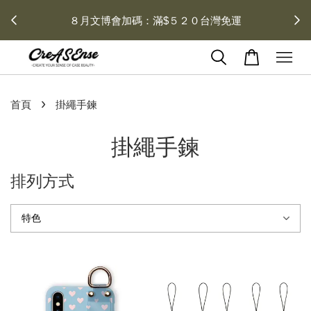
 每月１
８月文博會加碼：滿$５２０台灣免運
›
首頁
掛繩手鍊
掛繩手鍊
排列方式