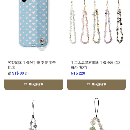
客製加購 手機殼手帶 支架 腕帶
手工水晶礦石串珠 手機掛鍊 (黑/
扣環
白/粉/紫/彩)
從
NT$ 90
起
NT$ 220
加入購物車
加入購物車