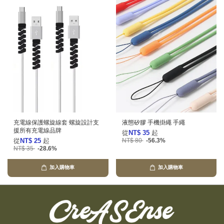
充電線保護螺旋線套 螺旋設計支
液態矽膠 手機掛繩 手繩
援所有充電線品牌
從
NT$ 35
起
從
NT$ 25
起
NT$ 80
-56.3%
NT$ 35
-28.6%
加入購物車
加入購物車