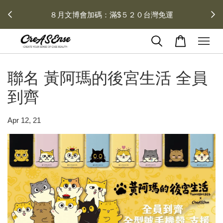
 每月１
８月文博會加碼：滿$５２０台灣免運
聯名 黃阿瑪的後宮生活 全員
到齊
Apr 12, 21