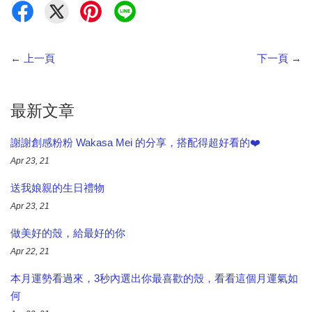
←
上一頁
下一頁
→
最新文章
謝謝創感粉粉 Wakasa Mei 的分享，搭配得超好看的❤️
Apr 23, 21
送我娘親的生日禮物
Apr 23, 21
做美好的殼，給最好的你​
Apr 22, 21
本月運勢看過來​，3秒內選出你最喜歡的殼，看看這個月運氣如
何