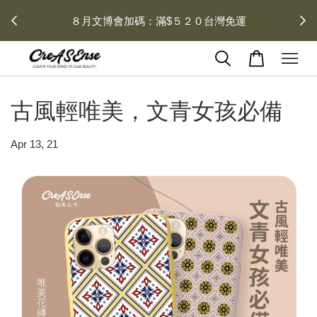
 每月１
８月文博會加碼：滿$５２０台灣免運
古風輕唯美，文青女孩必備
Apr 13, 21