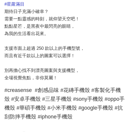
#
星蘿滿目
期待日子充滿小確幸？
需要一點靈感的時刻，就仰望天空吧！
點點星芒，是黑夜中最閃亮的眼睛，
為我的生活看出花來。
支援市面上超過 250 款以上的手機型號，
而且有近千款以上的圖案可以選擇！
別再擔心找不到漂亮圖案與支援機型，
全場視覺焦點，非你莫屬！
#creasense #創感品味 #花磚手機殼 #客製化手機
殼
#安卓手機殼 #三星手機殼 #sony手機殼 #oppo手
機殼 #華碩手機殼 #小米手機殼 #google手機殼
#抗
刮防摔手機殼 #iphone手機殼