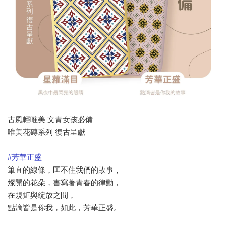
古風輕唯美 文青女孩必備
唯美花磚系列 復古呈獻
#
芳華正盛
筆直的線條，匡不住我們的故事，
燦開的花朵，書寫著青春的律動，
在規矩與綻放之間，
點滴皆是你我，如此，芳華正盛。