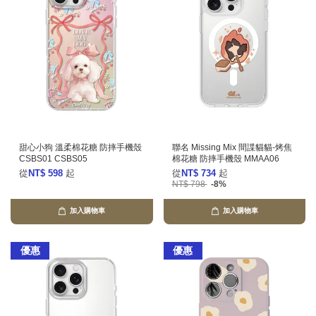
甜心小狗 溫柔棉花糖 防摔手機殼
聯名 Missing Mix 間諜貓貓-烤焦
CSBS01 CSBS05
棉花糖 防摔手機殼 MMAA06
從
NT$ 598
起
從
NT$ 734
起
NT$ 798
-8%
加入購物車
加入購物車
優惠
優惠