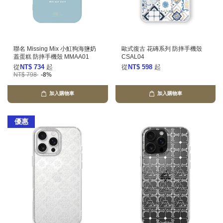
聯名 Missing Mix 小魟狗海鹽奶
歐式復古 花磚系列 防摔手機殼
蓋蛋糕 防摔手機殼 MMAA01
CSAL04
從
NT$ 734
起
從
NT$ 598
起
NT$ 798
-8%
加入購物車
加入購物車
優惠