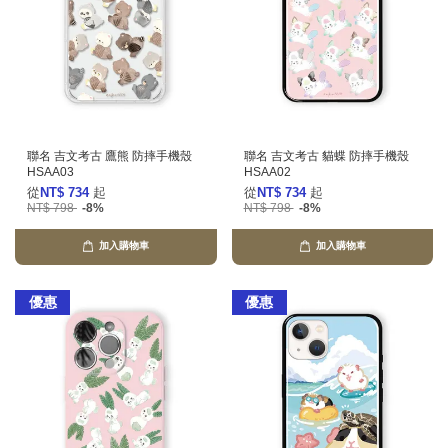
聯名 吉文考古 鷹熊 防摔手機殼
聯名 吉文考古 貓蝶 防摔手機殼
HSAA03
HSAA02
從
NT$ 734
起
從
NT$ 734
起
NT$ 798
-8%
NT$ 798
-8%
加入購物車
加入購物車
優惠
優惠