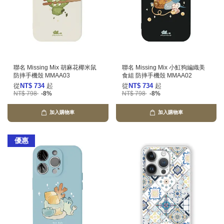
聯名 Missing Mix 胡麻花椰米鼠
聯名 Missing Mix 小魟狗編織美
防摔手機殼 MMAA03
食組 防摔手機殼 MMAA02
從
NT$ 734
起
從
NT$ 734
起
NT$ 798
-8%
NT$ 798
-8%
加入購物車
加入購物車
優惠