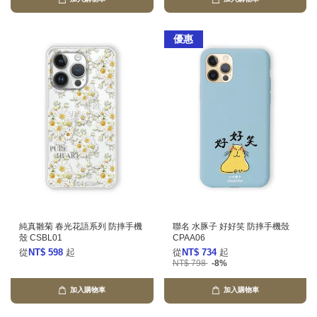
優惠
純真雛菊 春光花語系列 防摔手機
聯名 水豚子 好好笑 防摔手機殼
殼 CSBL01
CPAA06
從
NT$ 598
起
從
NT$ 734
起
NT$ 798
-8%
加入購物車
加入購物車