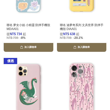
聯名 夢女小姐 小精靈 防摔手機殼
聯名 迪夢奇系列 文具世界 防摔手
MDAA01
機殼 DIAA01
從
NT$ 734
起
從
NT$ 638
起
NT$ 798
-8%
NT$ 798
-20.1%
加入購物車
加入購物車
優惠