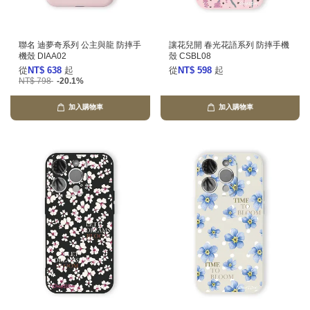
聯名 迪夢奇系列 公主與龍 防摔手
讓花兒開 春光花語系列 防摔手機
機殼 DIAA02
殼 CSBL08
從
NT$ 638
起
從
NT$ 598
起
NT$ 798
-20.1%
加入購物車
加入購物車