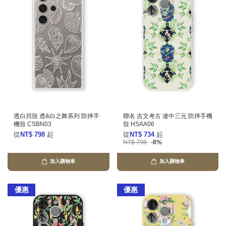
透白貝殼 透&白之舞系列 防摔手
聯名 吉文考古 連中三元 防摔手機
機殼 CSBN03
殼 HSAA06
從
NT$ 798
起
從
NT$ 734
起
NT$ 798
-8%
加入購物車
加入購物車
優惠
優惠