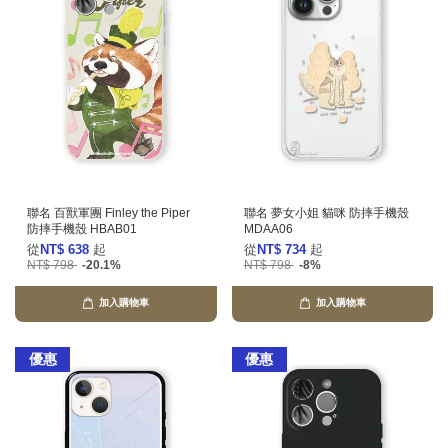
聯名 百獸軍團 Finley the Piper
聯名 夢女小姐 貓咪 防摔手機殼
防摔手機殼 HBAB01
MDAA06
從
NT$ 638
起
從
NT$ 734
起
NT$ 798
-20.1%
NT$ 798
-8%
加入購物車
加入購物車
優惠
優惠