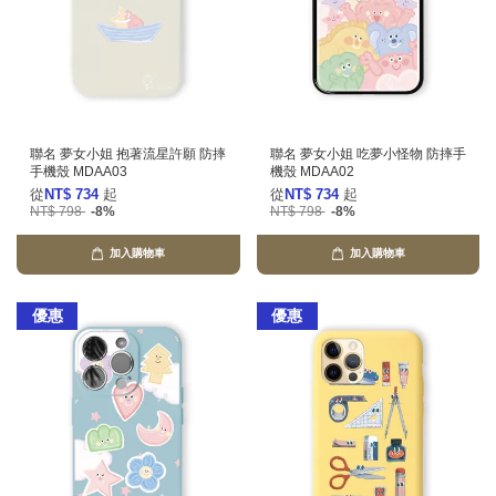
聯名 夢女小姐 抱著流星許願 防摔
聯名 夢女小姐 吃夢小怪物 防摔手
手機殼 MDAA03
機殼 MDAA02
從
NT$ 734
起
從
NT$ 734
起
NT$ 798
-8%
NT$ 798
-8%
加入購物車
加入購物車
優惠
優惠