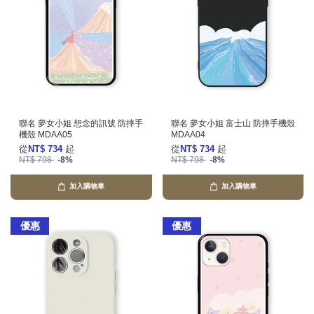
聯名 夢女小姐 想念的訊號 防摔手
聯名 夢女小姐 富士山 防摔手機殼
機殼 MDAA05
MDAA04
從
NT$ 734
起
從
NT$ 734
起
NT$ 798
-8%
NT$ 798
-8%
加入購物車
加入購物車
優惠
優惠