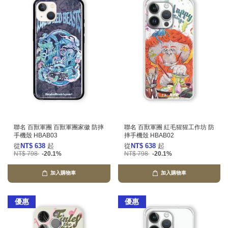
聯名 百獸軍團 百獸軍團家徽 防摔
聯名 百獸軍團 紅毛猩猩工作坊 防
手機殼 HBAB03
摔手機殼 HBAB02
從
NT$ 638
起
從
NT$ 638
起
NT$ 798
-20.1%
NT$ 798
-20.1%
加入購物車
加入購物車
優惠
優惠