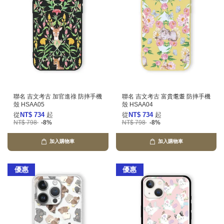
聯名 吉文考古 加官進祿 防摔手機
聯名 吉文考古 富貴耄耋 防摔手機
殼 HSAA05
殼 HSAA04
從
NT$ 734
起
從
NT$ 734
起
NT$ 798
-8%
NT$ 798
-8%
加入購物車
加入購物車
優惠
優惠