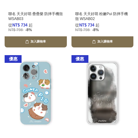
聯名 天天好萌 疊疊樂 防摔手機殼
聯名 天天好萌 粉嫩Pui 防摔手機
WSAB03
殼 WSAB02
從
NT$ 734
起
從
NT$ 734
起
NT$ 798
-8%
NT$ 798
-8%
加入購物車
加入購物車
優惠
優惠