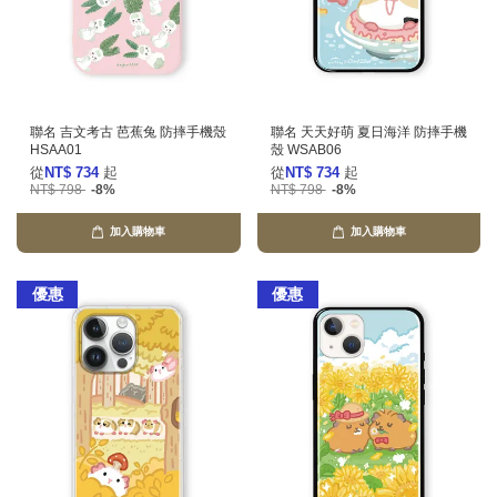
聯名 吉文考古 芭蕉兔 防摔手機殼
聯名 天天好萌 夏日海洋 防摔手機
HSAA01
殼 WSAB06
從
NT$ 734
起
從
NT$ 734
起
NT$ 798
-8%
NT$ 798
-8%
加入購物車
加入購物車
優惠
優惠